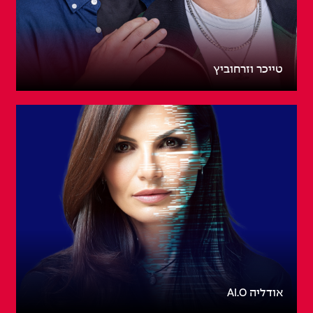
טייכר וזרחוביץ
אודליה AI.O