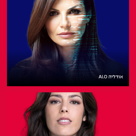
אודליה AI.O