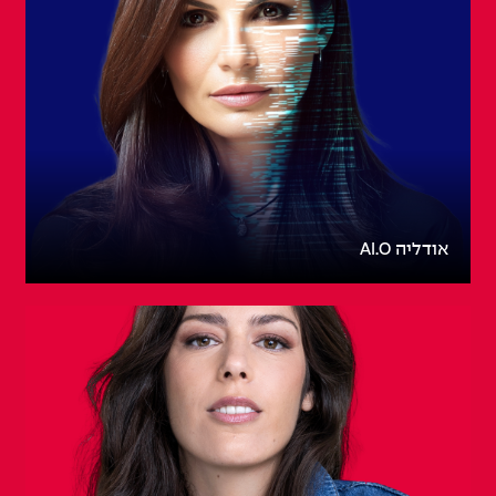
אודליה AI.O