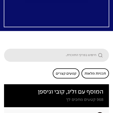
תכניות מלאות
קטעים קצרים
המוסף עם זליג, קובי וגיספן
968
קטעים מחכים לך