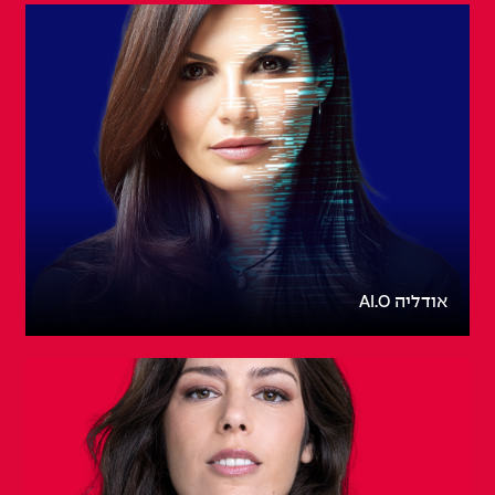
אודליה AI.O