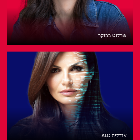
שרלוט בבוקר
אודליה AI.O