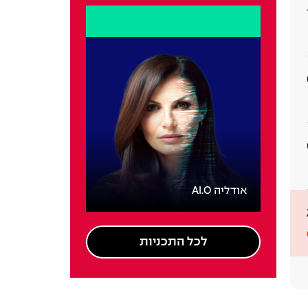
אודליה AI.O
לכל התכניות