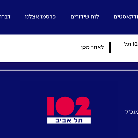
דקאסטים
לוח שידורים
פרסמו אצלנו
דברו 
סופשבוע לג'נדס ב-102 תל
לאחר מכן
מנכ"ל